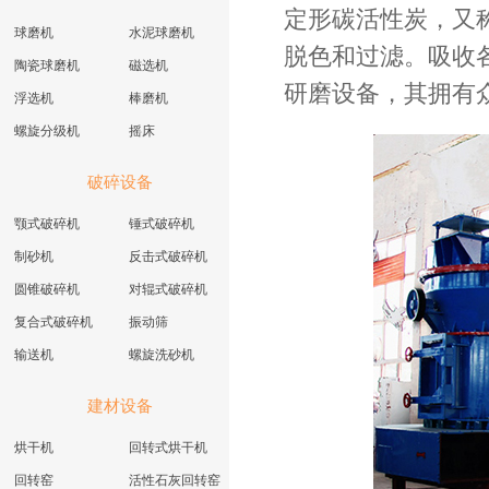
定形碳活性炭，又
球磨机
水泥球磨机
脱色和过滤。吸收
陶瓷球磨机
磁选机
研磨设备，其拥有
浮选机
棒磨机
螺旋分级机
摇床
破碎设备
颚式破碎机
锤式破碎机
制砂机
反击式破碎机
圆锥破碎机
对辊式破碎机
复合式破碎机
振动筛
输送机
螺旋洗砂机
建材设备
烘干机
回转式烘干机
回转窑
活性石灰回转窑